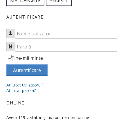
MAI DEPARTE
SFÂRȘIT
Orar
Anunțuri
AUTENTIFICARE
Sesiune de examene
Nume utilizator
Structura anului universitar
Parolă
Examen de finalizare studii
Ţine-mă minte
ERASMUS
Autentificare
Burse
Tabere
Aţi uitat utilizatorul?
Aţi uitat parola?
Despre cazare
ONLINE
OTL
Avem 119 vizitatori și nici un membru online
Manifestari studentesti
Asociații studențești