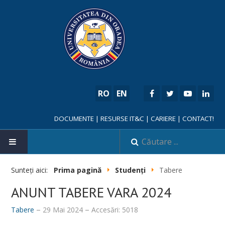
RO
EN
DOCUMENTE
|
RESURSE IT&C
|
CARIERE
|
CONTACT!
Sunteți aici:
Prima pagină
Studenți
Tabere
ANUNT TABERE VARA 2024
NOUTĂȚI
Tabere
29 Mai 2024
Accesări: 5018
FACULTATE