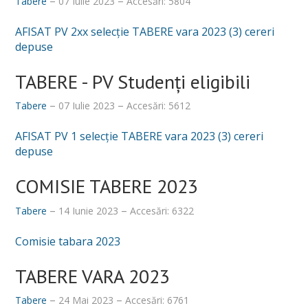
Tabere
07 Iulie 2023
Accesări: 5804
Ştiinţe ale Educaţiei
AFISAT PV 2xx selecție TABERE vara 2023 (3) cereri
Școală doctorală de Sociologie
depuse
Doctoranzi
TABERE - PV Studenți eligibili
Regulamentul școlii doctorale
Tabere
07 Iulie 2023
Accesări: 5612
Admitere Doctorat
AFISAT PV 1 selecție TABERE vara 2023 (3) cereri
Ph. D in Sociology at the University of Oradea
depuse
Bursa Doctorala
COMISIE TABERE 2023
CV cadre didactice
Tabere
14 Iunie 2023
Accesări: 6322
CERCETARE
Comisie tabara 2023
Centre de cercetare
TABERE VARA 2023
Publicaţii
Tabere
24 Mai 2023
Accesări: 6761