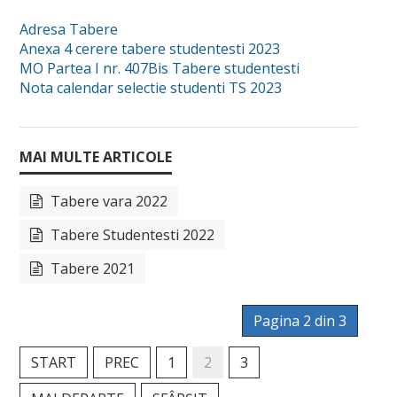
Manifestări științifice
Adresa Tabere
Etica cercetare
Anexa 4 cerere tabere studentesti 2023
MO Partea I nr. 407Bis Tabere studentesti
Proiecte
Nota calendar selectie studenti TS 2023
Plan de cercetare
EDUCAȚIE
Planuri de învățământ
Tabere vara 2022
Fise disciplina
Tabere Studentesti 2022
Plan învățământ licență
Tabere 2021
Plan învățământ master
Pagina 2 din 3
Plan învățământ școală doctorală de sociologie
START
PREC
1
2
3
STUDENȚI