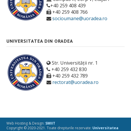
+40 259 408 439
+40 259 408 766
socioumane@uoradea.ro
UNIVERSITATEA DIN ORADEA
Str. Universității nr. 1
+40 259 432 830
+40 259 432 789
rectorat@uoradea.ro
Web Hosting & Design:
SMIIT
Copyright © 2020-2021. Toate drepturile rezervate:
Universitatea