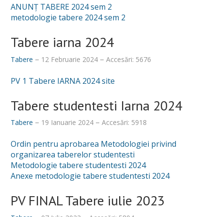
ANUNŢ TABERE 2024 sem 2
Despre noi
metodologie tabere 2024 sem 2
Misiune, obiective, viziune
Tabere iarna 2024
Calitatea procesului educațional
Tabere
12 Februarie 2024
Accesări: 5676
Conducere
PV 1 Tabere IARNA 2024 site
Secretariat și administrativ
Tabere studentesti Iarna 2024
Alegeri academice
Tabere
19 Ianuarie 2024
Accesări: 5918
Hotărâri CF_FSSU
Ordin pentru aprobarea Metodologiei privind
Centru Universitar pentru Acces, Diversitate și Incluziune
organizarea taberelor studentesti
Metodologie tabere studentesti 2024
DEPARTAMENTE
Anexe metodologie tabere studentesti 2024
Psihologie
PV FINAL Tabere iulie 2023
Sociologie - Asistenţă socială