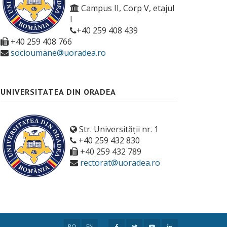
Campus II, Corp V, etajul
I
+40 259 408 439
+40 259 408 766
socioumane@uoradea.ro
UNIVERSITATEA DIN ORADEA
Str. Universității nr. 1
+40 259 432 830
+40 259 432 789
rectorat@uoradea.ro
RO
EN