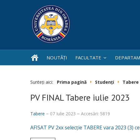
NOUTĂȚI
FACULTATE
DEPARTAM
Sunteți aici:
Prima pagină
Studenți
Tabere
PV FINAL Tabere iulie 2023
Tabere
07 Iulie 2023
Accesări: 5819
AFISAT PV 2xx selecție TABERE vara 2023 (3) c