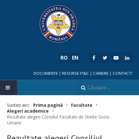
RO
EN
DOCUMENTE
|
RESURSE IT&C
|
CARIERE
|
CONTACT!
Sunteți aici:
Prima pagină
Facultate
Alegeri academice
Rezultate alegeri Consiliul Facultatii de Stiinte Socio
NOUTĂȚI
Umane
FACULTATE
Rezultate alegeri Consiliul