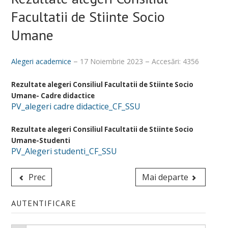
Facultatii de Stiinte Socio
Despre noi
Umane
Misiune, obiective, viziune
Calitatea procesului educațional
Alegeri academice
17 Noiembrie 2023
Accesări: 4356
Conducere
Rezultate alegeri Consiliul Facultatii de Stiinte Socio
Secretariat și administrativ
Umane- Cadre didactice
PV_alegeri cadre didactice_CF_SSU
Alegeri academice
Rezultate alegeri Consiliul Facultatii de Stiinte Socio
Hotărâri CF_FSSU
Umane-Studenti
PV_Alegeri studenti_CF_SSU
Centru Universitar pentru Acces, Diversitate și Incluziune
DEPARTAMENTE
Prec
Mai departe
Psihologie
AUTENTIFICARE
Sociologie - Asistenţă socială