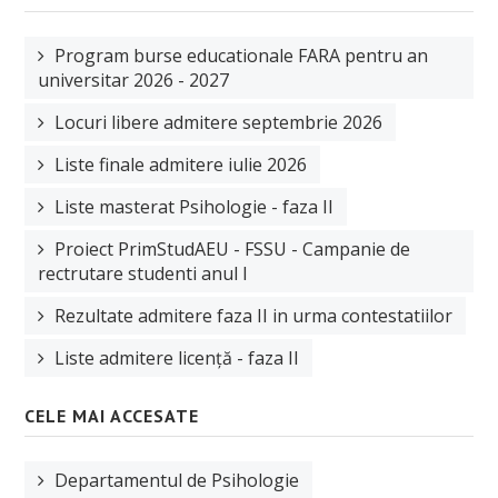
Manifestări științifice
Program burse educationale FARA pentru an
Etica cercetare
universitar 2026 - 2027
Proiecte
Locuri libere admitere septembrie 2026
Plan de cercetare
Liste finale admitere iulie 2026
EDUCAȚIE
Liste masterat Psihologie - faza II
Planuri de învățământ
Proiect PrimStudAEU - FSSU - Campanie de
rectrutare studenti anul I
Fise disciplina
Rezultate admitere faza II in urma contestatiilor
Plan învățământ licență
Liste admitere licență - faza II
Plan învățământ master
CELE MAI ACCESATE
Plan învățământ școală doctorală de sociologie
STUDENȚI
Departamentul de Psihologie