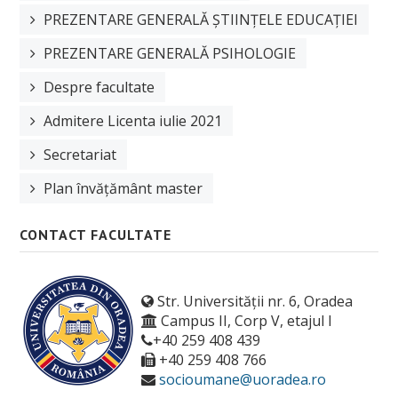
Orar
PREZENTARE GENERALĂ ȘTIINȚELE EDUCAȚIEI
Anunțuri
PREZENTARE GENERALĂ PSIHOLOGIE
Sesiune de examene
Despre facultate
Structura anului universitar
Admitere Licenta iulie 2021
Secretariat
Examen de finalizare studii
Plan învățământ master
ERASMUS
Burse
CONTACT FACULTATE
Tabere
Despre cazare
Str. Universității nr. 6, Oradea
Campus II, Corp V, etajul I
OTL
+40 259 408 439
+40 259 408 766
Manifestari studentesti
socioumane@uoradea.ro
Asociații studențești