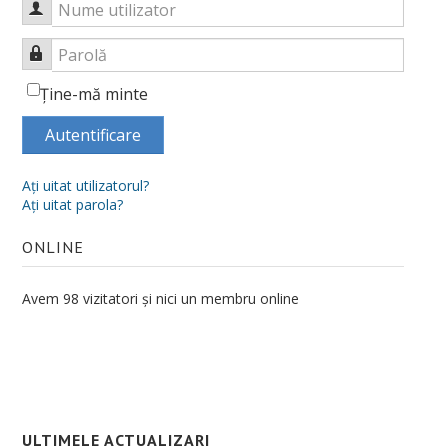
Nume utilizator
Ştiinţe ale Educaţiei
Parolă
Școală doctorală de Sociologie
Ţine-mă minte
Doctoranzi
Autentificare
Regulamentul școlii doctorale
Admitere Doctorat
Aţi uitat utilizatorul?
Aţi uitat parola?
Ph. D in Sociology at the University of Oradea
ONLINE
Bursa Doctorala
CV cadre didactice
Avem 98 vizitatori și nici un membru online
CERCETARE
Centre de cercetare
Publicaţii
ULTIMELE ACTUALIZARI