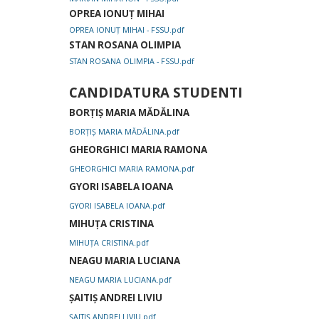
OPREA IONUȚ MIHAI
OPREA IONUȚ MIHAI - FSSU.pdf
STAN ROSANA OLIMPIA
STAN ROSANA OLIMPIA - FSSU.pdf
CANDIDATURA
STUDENTI
BORȚIȘ MARIA MĂDĂLINA
BORȚIȘ MARIA MĂDĂLINA.pdf
GHEORGHICI MARIA RAMONA
GHEORGHICI MARIA RAMONA.pdf
GYORI ISABELA IOANA
GYORI ISABELA IOANA.pdf
MIHUȚA CRISTINA
MIHUȚA CRISTINA.pdf
NEAGU MARIA LUCIANA
NEAGU MARIA LUCIANA.pdf
ȘAITIȘ ANDREI LIVIU
ȘAITIȘ ANDREI LIVIU.pdf