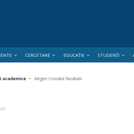
ENTE
CERCETARE
EDUCAȚIE
STUDENȚI
i academice
Alegeri Consiliul facultatii
821