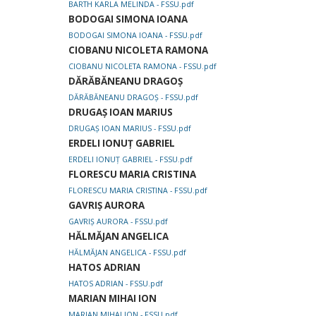
BARTH KARLA MELINDA - FSSU.pdf
BODOGAI SIMONA IOANA
BODOGAI SIMONA IOANA - FSSU.pdf
CIOBANU NICOLETA RAMONA
CIOBANU NICOLETA RAMONA - FSSU.pdf
DĂRĂBĂNEANU DRAGOȘ
DĂRĂBĂNEANU DRAGOȘ - FSSU.pdf
DRUGAȘ IOAN MARIUS
DRUGAȘ IOAN MARIUS - FSSU.pdf
ERDELI IONUȚ GABRIEL
ERDELI IONUȚ GABRIEL - FSSU.pdf
FLORESCU MARIA CRISTINA
FLORESCU MARIA CRISTINA - FSSU.pdf
GAVRIȘ AURORA
GAVRIȘ AURORA - FSSU.pdf
HĂLMĂJAN ANGELICA
HĂLMĂJAN ANGELICA - FSSU.pdf
HATOS ADRIAN
HATOS ADRIAN - FSSU.pdf
MARIAN MIHAI ION
MARIAN MIHAI ION - FSSU.pdf