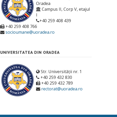
Oradea
Campus II, Corp V, etajul
I
+40 259 408 439
+40 259 408 766
socioumane@uoradea.ro
UNIVERSITATEA DIN ORADEA
Str. Universității nr. 1
+40 259 432 830
+40 259 432 789
rectorat@uoradea.ro