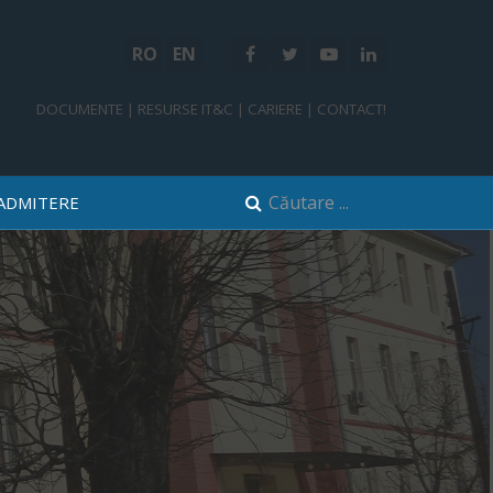
RO
EN
DOCUMENTE
|
RESURSE IT&C
|
CARIERE
|
CONTACT!
ADMITERE