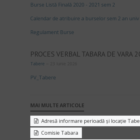
Burse Listă Finală 2020 - 2021 sem 2
Calendar de atribuire a burselor sem 2 an univ
Regulament Burse
PROCES VERBAL TABARA DE VARA 2
Tabere
23 Iunie 2026
PV_Tabere
Adresă informare perioadă și locație Tabe
Comisie Tabara