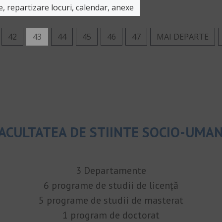
epartizare locuri, calendar, anexe
42
43
44
45
46
47
MAI DEPARTE
ACULTATEA DE STIINTE SOCIO-UMA
3 Departamente
6 programe de studii de licență
5 programe de studii de masterat
1 program de doctorat