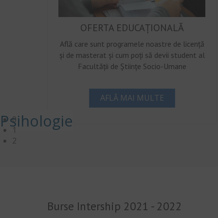
OFERTA EDUCAȚIONALĂ
Află care sunt programele noastre de licență
și de masterat și cum poți să devii student al
Facultății de Științe Socio-Umane
AFLĂ MAI MULTE
Psihologie
0
1
2
Burse Intership 2021 - 2022