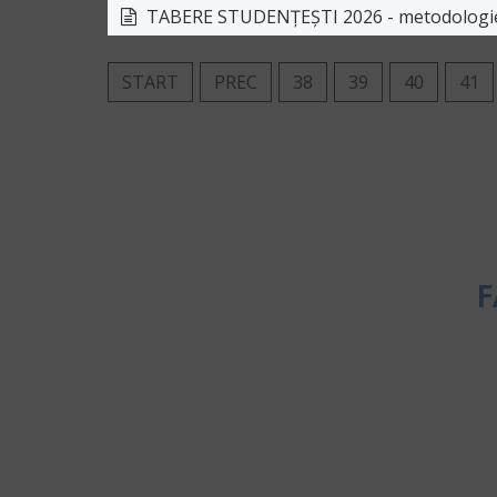
TABERE STUDENȚEȘTI 2026 - metodologie, r
START
PREC
38
39
40
41
F