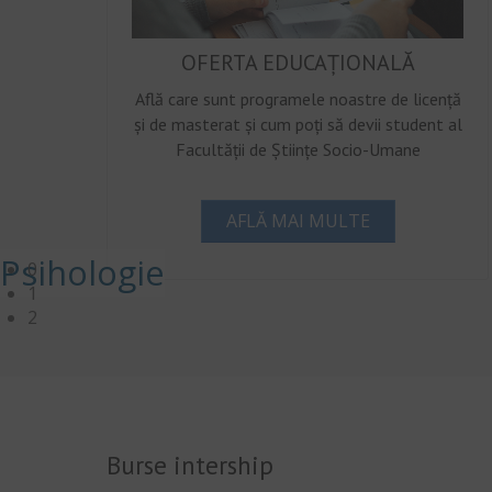
OFERTA EDUCAȚIONALĂ
Află care sunt programele noastre de licență
și de masterat și cum poți să devii student al
Facultății de Științe Socio-Umane
AFLĂ MAI MULTE
Psihologie
0
1
2
Burse intership