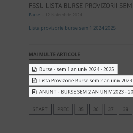
FSSU LISTA BURSE PROVIZORII SEM
Burse
12 Noiembrie 2024
Lista provizorie burse sem 1 2024 2025
Burse - sem 1 an univ 2024 - 2025
Lista Provizorie Burse sem 2 an univ 2023
ANUNT - BURSE SEM 2 AN UNIV 2023 - 2
START
PREC
35
36
37
38