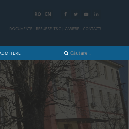
RO
EN
DOCUMENTE
|
RESURSE IT&C
|
CARIERE
|
CONTACT!
ADMITERE