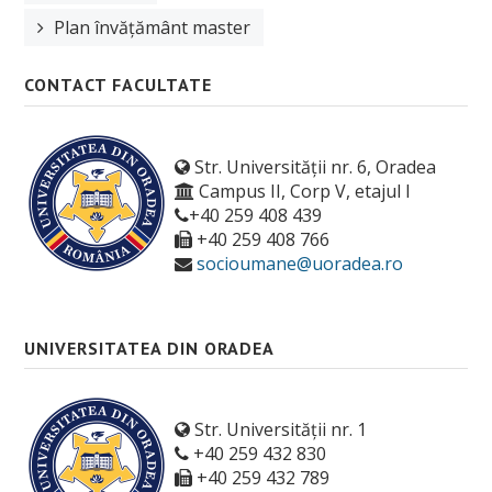
Orar
Plan învățământ master
Anunțuri
CONTACT FACULTATE
Sesiune de examene
Structura anului universitar
Str. Universității nr. 6, Oradea
Campus II, Corp V, etajul I
Examen de finalizare studii
+40 259 408 439
ERASMUS
+40 259 408 766
socioumane@uoradea.ro
Burse
Tabere
UNIVERSITATEA DIN ORADEA
Despre cazare
OTL
Str. Universității nr. 1
Manifestari studentesti
+40 259 432 830
+40 259 432 789
Asociații studențești