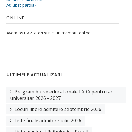
Aţi uitat parola?
Ştiinţe ale Educaţiei
ONLINE
Școală doctorală de Sociologie
Doctoranzi
Avem 391 vizitatori și nici un membru online
Regulamentul școlii doctorale
Admitere Doctorat
Ph. D in Sociology at the University of Oradea
ULTIMELE ACTUALIZARI
Bursa Doctorala
CV cadre didactice
Program burse educationale FARA pentru an
universitar 2026 - 2027
CERCETARE
Locuri libere admitere septembrie 2026
Centre de cercetare
Liste finale admitere iulie 2026
Publicaţii
Liste masterat Psihologie - faza II