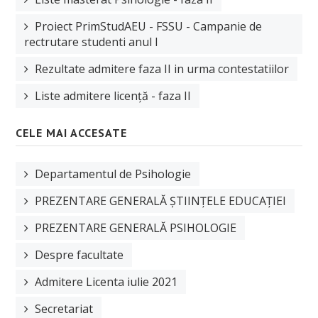
Manifestări științifice
Proiect PrimStudAEU - FSSU - Campanie de
Etica cercetare
rectrutare studenti anul I
Proiecte
Rezultate admitere faza II in urma contestatiilor
Plan de cercetare
Liste admitere licență - faza II
EDUCAȚIE
CELE MAI ACCESATE
Planuri de învățământ
Departamentul de Psihologie
Fise disciplina
PREZENTARE GENERALĂ ȘTIINȚELE EDUCAȚIEI
Plan învățământ licență
PREZENTARE GENERALĂ PSIHOLOGIE
Plan învățământ master
Despre facultate
Plan învățământ școală doctorală de sociologie
Admitere Licenta iulie 2021
STUDENȚI
Secretariat