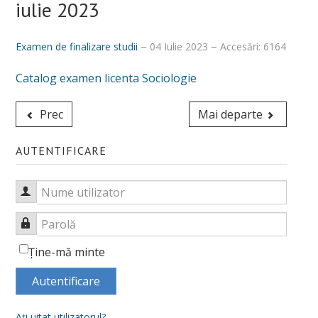
iulie 2023
Despre noi
Examen de finalizare studii
04 Iulie 2023
Accesări: 6164
Misiune, obiective, viziune
Calitatea procesului educațional
Catalog examen licenta Sociologie
Conducere
Prec
Mai departe
Secretariat și administrativ
AUTENTIFICARE
Alegeri academice
Hotărâri CF_FSSU
Nume utilizator
Centru Universitar pentru Acces, Diversitate și Incluziune
Parolă
DEPARTAMENTE
Ţine-mă minte
Psihologie
Autentificare
Sociologie - Asistenţă socială
Aţi uitat utilizatorul?