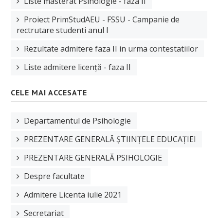
Liste masterat Psihologie - faza II
Manifestări științifice
Proiect PrimStudAEU - FSSU - Campanie de
Etica cercetare
rectrutare studenti anul I
Proiecte
Rezultate admitere faza II in urma contestatiilor
Plan de cercetare
Liste admitere licență - faza II
EDUCAȚIE
CELE MAI ACCESATE
Planuri de învățământ
Departamentul de Psihologie
Fise disciplina
PREZENTARE GENERALĂ ȘTIINȚELE EDUCAȚIEI
Plan învățământ licență
PREZENTARE GENERALĂ PSIHOLOGIE
Plan învățământ master
Despre facultate
Plan învățământ școală doctorală de sociologie
Admitere Licenta iulie 2021
STUDENȚI
Secretariat