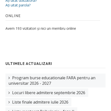
Aţi uitat utilizatorul?
Aţi uitat parola?
Ştiinţe ale Educaţiei
Școală doctorală de Sociologie
ONLINE
Doctoranzi
Avem 193 vizitatori și nici un membru online
Regulamentul școlii doctorale
Admitere Doctorat
Ph. D in Sociology at the University of Oradea
Bursa Doctorala
ULTIMELE ACTUALIZARI
CV cadre didactice
Program burse educationale FARA pentru an
universitar 2026 - 2027
CERCETARE
Locuri libere admitere septembrie 2026
Centre de cercetare
Liste finale admitere iulie 2026
Publicaţii