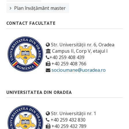
Orar
Plan învățământ master
Anunțuri
CONTACT FACULTATE
Sesiune de examene
Structura anului universitar
Str. Universității nr. 6, Oradea
Examen de finalizare studii
Campus II, Corp V, etajul I
+40 259 408 439
ERASMUS
+40 259 408 766
socioumane@uoradea.ro
Burse
Tabere
UNIVERSITATEA DIN ORADEA
Despre cazare
OTL
Str. Universității nr. 1
Manifestari studentesti
+40 259 432 830
+40 259 432 789
Asociații studențești