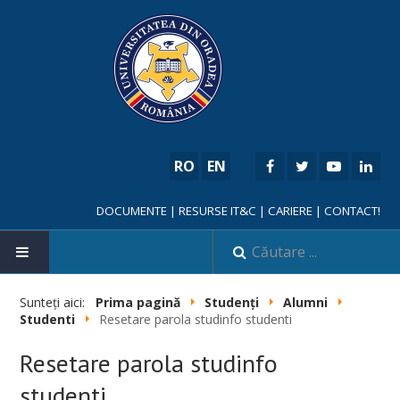
RO
EN
DOCUMENTE
|
RESURSE IT&C
|
CARIERE
|
CONTACT!
Sunteți aici:
Prima pagină
Studenți
Alumni
Studenti
Resetare parola studinfo studenti
NOUTĂȚI
Resetare parola studinfo
FACULTATE
studenti