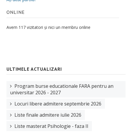
Ştiinţe ale Educaţiei
ONLINE
Școală doctorală de Sociologie
Avem 117 vizitatori și nici un membru online
Doctoranzi
Regulamentul școlii doctorale
Admitere Doctorat
Ph. D in Sociology at the University of Oradea
ULTIMELE ACTUALIZARI
Bursa Doctorala
Program burse educationale FARA pentru an
CV cadre didactice
universitar 2026 - 2027
CERCETARE
Locuri libere admitere septembrie 2026
Centre de cercetare
Liste finale admitere iulie 2026
Publicaţii
Liste masterat Psihologie - faza II