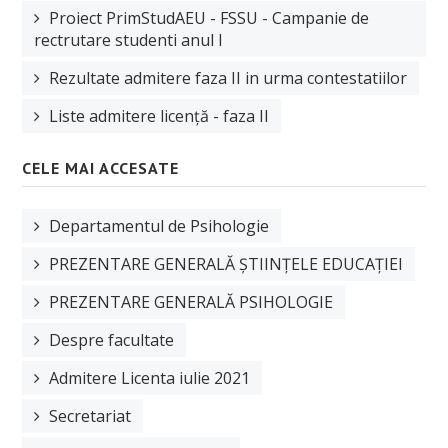
Manifestări științifice
Proiect PrimStudAEU - FSSU - Campanie de
rectrutare studenti anul I
Etica cercetare
Rezultate admitere faza II in urma contestatiilor
Proiecte
Liste admitere licență - faza II
Plan de cercetare
CELE MAI ACCESATE
EDUCAȚIE
Planuri de învățământ
Departamentul de Psihologie
Fise disciplina
PREZENTARE GENERALĂ ȘTIINȚELE EDUCAȚIEI
Plan învățământ licență
PREZENTARE GENERALĂ PSIHOLOGIE
Plan învățământ master
Despre facultate
Plan învățământ școală doctorală de sociologie
Admitere Licenta iulie 2021
Secretariat
STUDENȚI