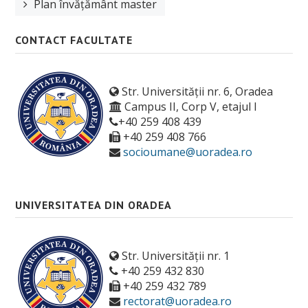
Plan învățământ master
Orar
Anunțuri
CONTACT FACULTATE
Sesiune de examene
Str. Universității nr. 6, Oradea
Structura anului universitar
Campus II, Corp V, etajul I
Examen de finalizare studii
+40 259 408 439
+40 259 408 766
ERASMUS
socioumane@uoradea.ro
Burse
Tabere
UNIVERSITATEA DIN ORADEA
Despre cazare
OTL
Str. Universității nr. 1
+40 259 432 830
Manifestari studentesti
+40 259 432 789
rectorat@uoradea.ro
Asociații studențești