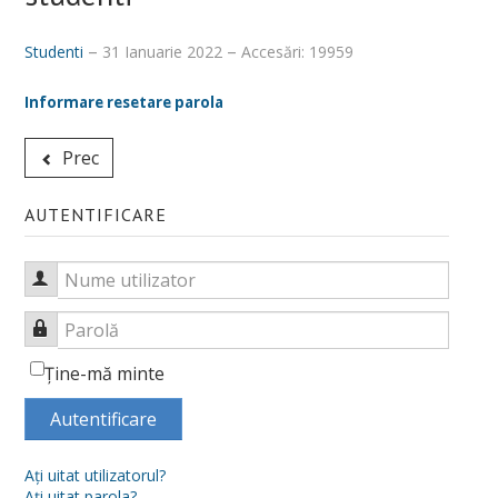
Despre noi
Studenti
31 Ianuarie 2022
Accesări: 19959
Misiune, obiective, viziune
Informare resetare parola
Calitatea procesului educațional
Prec
Conducere
Secretariat și administrativ
AUTENTIFICARE
Alegeri academice
Nume utilizator
Hotărâri CF_FSSU
Parolă
Centru Universitar pentru Acces, Diversitate și Incluziune
Ţine-mă minte
DEPARTAMENTE
Autentificare
Psihologie
Aţi uitat utilizatorul?
Sociologie - Asistenţă socială
Aţi uitat parola?