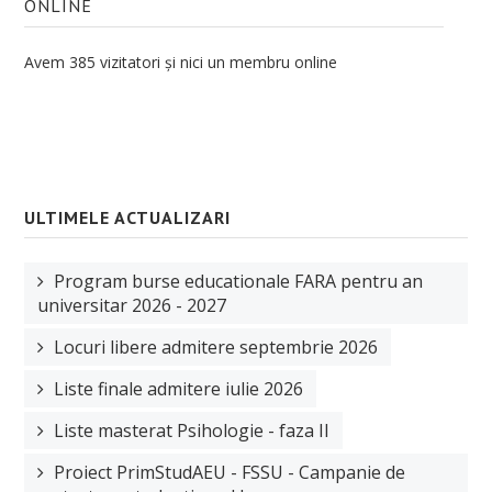
ONLINE
Ştiinţe ale Educaţiei
Avem 385 vizitatori și nici un membru online
Școală doctorală de Sociologie
Doctoranzi
Regulamentul școlii doctorale
Admitere Doctorat
ULTIMELE ACTUALIZARI
Ph. D in Sociology at the University of Oradea
Bursa Doctorala
Program burse educationale FARA pentru an
universitar 2026 - 2027
CV cadre didactice
Locuri libere admitere septembrie 2026
CERCETARE
Liste finale admitere iulie 2026
Centre de cercetare
Liste masterat Psihologie - faza II
Publicaţii
Proiect PrimStudAEU - FSSU - Campanie de