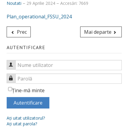
Noutati
29 Aprilie 2024
Accesări: 7669
Despre noi
Plan_operational_FSSU_2024
Misiune, obiective, viziune
Prec
Mai departe
Calitatea procesului educațional
Conducere
AUTENTIFICARE
Secretariat și administrativ
Nume utilizator
Alegeri academice
Parolă
Hotărâri CF_FSSU
Ţine-mă minte
Centru Universitar pentru Acces, Diversitate și Incluziune
Autentificare
DEPARTAMENTE
Psihologie
Aţi uitat utilizatorul?
Aţi uitat parola?
Sociologie - Asistenţă socială