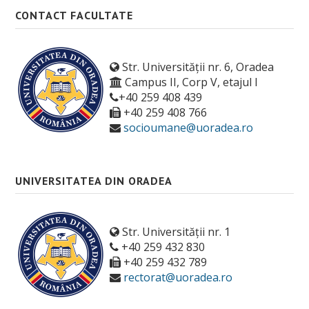
Orar
CONTACT FACULTATE
Anunțuri
Sesiune de examene
Str. Universității nr. 6, Oradea
Campus II, Corp V, etajul I
Structura anului universitar
+40 259 408 439
+40 259 408 766
Examen de finalizare studii
socioumane@uoradea.ro
ERASMUS
Burse
UNIVERSITATEA DIN ORADEA
Tabere
Despre cazare
Str. Universității nr. 1
+40 259 432 830
OTL
+40 259 432 789
rectorat@uoradea.ro
Manifestari studentesti
Asociații studențești