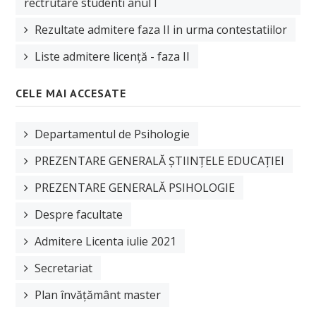
rectrutare studenti anul I
Manifestări științifice
Rezultate admitere faza II in urma contestatiilor
Etica cercetare
Liste admitere licență - faza II
Proiecte
Plan de cercetare
CELE MAI ACCESATE
EDUCAȚIE
Departamentul de Psihologie
Planuri de învățământ
PREZENTARE GENERALĂ ȘTIINȚELE EDUCAȚIEI
Fise disciplina
PREZENTARE GENERALĂ PSIHOLOGIE
Plan învățământ licență
Despre facultate
Plan învățământ master
Admitere Licenta iulie 2021
Plan învățământ școală doctorală de sociologie
Secretariat
Plan învățământ master
STUDENȚI