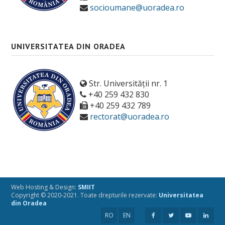
socioumane@uoradea.ro
Alumni
Documente, reglementări și ghiduri
UNIVERSITATEA DIN ORADEA
Taxe
ADMITERE
Str. Universității nr. 1
+40 259 432 830
+40 259 432 789
rectorat@uoradea.ro
Web Hosting & Design:
SMIIT
Copyright © 2020-2021. Toate drepturile rezervate:
Universitatea
din Oradea
RO
EN