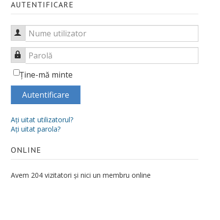
AUTENTIFICARE
Ştiinţe ale Educaţiei
Școală doctorală de Sociologie
Nume utilizator
Doctoranzi
Parolă
Regulamentul școlii doctorale
Ţine-mă minte
Admitere Doctorat
Autentificare
Ph. D in Sociology at the University of Oradea
Aţi uitat utilizatorul?
Bursa Doctorala
Aţi uitat parola?
CV cadre didactice
ONLINE
CERCETARE
Avem 204 vizitatori și nici un membru online
Centre de cercetare
Publicaţii