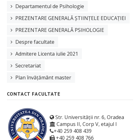
Orar
Departamentul de Psihologie
Anunțuri
PREZENTARE GENERALĂ ȘTIINȚELE EDUCAȚIEI
PREZENTARE GENERALĂ PSIHOLOGIE
Sesiune de examene
Despre facultate
Structura anului universitar
Admitere Licenta iulie 2021
Examen de finalizare studii
Secretariat
ERASMUS
Plan învățământ master
Burse
Tabere
CONTACT FACULTATE
Despre cazare
OTL
Str. Universității nr. 6, Oradea
Campus II, Corp V, etajul I
Manifestari studentesti
+40 259 408 439
+40 259 408 766
Asociații studențești