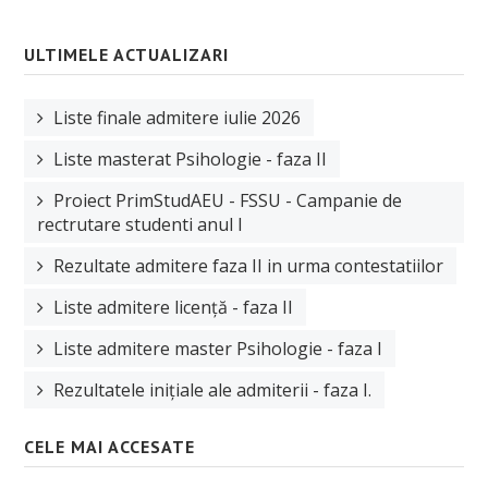
Manifestări științifice
ULTIMELE ACTUALIZARI
Etica cercetare
Proiecte
Liste finale admitere iulie 2026
Plan de cercetare
Liste masterat Psihologie - faza II
EDUCAȚIE
Proiect PrimStudAEU - FSSU - Campanie de
rectrutare studenti anul I
Planuri de învățământ
Rezultate admitere faza II in urma contestatiilor
Fise disciplina
Liste admitere licență - faza II
Plan învățământ licență
Liste admitere master Psihologie - faza I
Plan învățământ master
Rezultatele inițiale ale admiterii - faza I.
Plan învățământ școală doctorală de sociologie
CELE MAI ACCESATE
STUDENȚI