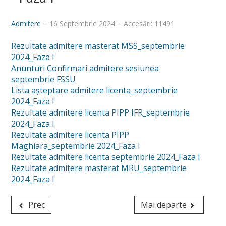
Despre noi
Admitere
16 Septembrie 2024
Accesări: 11491
Misiune, obiective, viziune
Rezultate admitere masterat MSS_septembrie
Calitatea procesului educațional
2024_Faza I
Anunturi Confirmari admitere sesiunea
Conducere
septembrie FSSU
Lista așteptare admitere licenta_septembrie
Secretariat și administrativ
2024_Faza I
Rezultate admitere licenta PIPP IFR_septembrie
Alegeri academice
2024_Faza I
Hotărâri CF_FSSU
Rezultate admitere licenta PIPP
Maghiara_septembrie 2024_Faza I
Centru Universitar pentru Acces, Diversitate și Incluziune
Rezultate admitere licenta septembrie 2024_Faza I
Rezultate admitere masterat MRU_septembrie
DEPARTAMENTE
2024_Faza I
Psihologie
Prec
Mai departe
Sociologie - Asistenţă socială