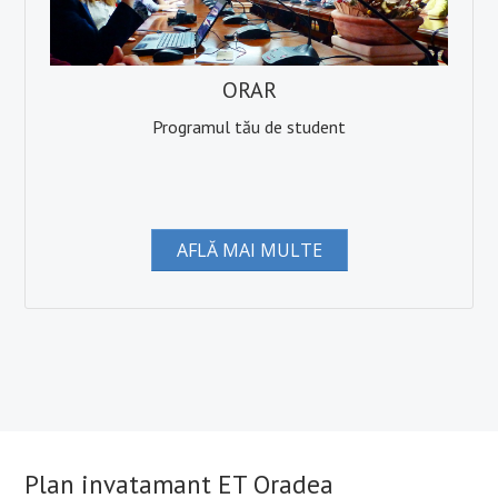
Manifestări științifice
Etica cercetare
ORAR
Proiecte
Programul tău de student
Plan de cercetare
EDUCAȚIE
Planuri de învățământ
AFLĂ MAI MULTE
Fise disciplina
Plan învățământ licență
Plan învățământ master
Plan învățământ școală doctorală de sociologie
STUDENȚI
Plan invatamant ET Oradea