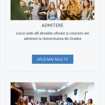
Ştiinţe ale Educaţiei
Școală doctorală de Sociologie
Doctoranzi
ADMITERE
Regulamentul școlii doctorale
Locul unde afli detaliile oficiale și concrete ale
admiterii la Universitatea din Oradea
Admitere Doctorat
Ph. D in Sociology at the University of Oradea
AFLĂ MAI MULTE
Bursa Doctorala
CV cadre didactice
CERCETARE
Centre de cercetare
Publicaţii