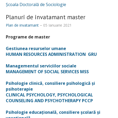
Şcoala Doctorală de Sociologie
Alumni
Planuri de invatamant master
Documente, reglementări și ghiduri
Plan de invatamant
05 Ianuarie 2021
Taxe
Programe de master
ADMITERE
Gestiunea resurselor umane
HUMAN RESOURCES ADMINISTRATION GRU
Managementul serviciilor sociale
MANAGEMENT OF SOCIAL SERVICES MSS
Psihologie clinică, consiliere psihologică și
psihoterapie
CLINICAL PSYCHOLOGY, PSYCHOLOGICAL
COUNSELING AND PSYCHOTHERAPY PCCP
Psihologie educațională, consiliere școlară și