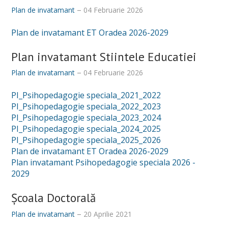
Orar
Plan de invatamant
04 Februarie 2026
Anunțuri
Plan de invatamant ET Oradea 2026-2029
Sesiune de examene
Plan invatamant Stiintele Educatiei
Structura anului universitar
Plan de invatamant
04 Februarie 2026
Examen de finalizare studii
PI_Psihopedagogie speciala_2021_2022
PI_Psihopedagogie speciala_2022_2023
ERASMUS
PI_Psihopedagogie speciala_2023_2024
Burse
PI_Psihopedagogie speciala_2024_2025
PI_Psihopedagogie speciala_2025_2026
Tabere
Plan de invatamant ET Oradea 2026-2029
Plan invatamant Psihopedagogie speciala 2026 -
Despre cazare
2029
OTL
Şcoala Doctorală
Manifestari studentesti
Plan de invatamant
20 Aprilie 2021
Asociații studențești