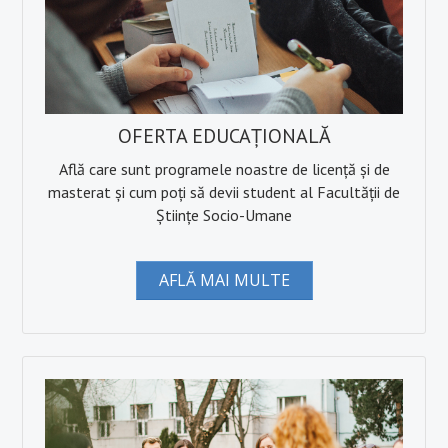
Despre noi
Misiune, obiective, viziune
Calitatea procesului educațional
OFERTA EDUCAȚIONALĂ
Conducere
Află care sunt programele noastre de licență și de
Secretariat și administrativ
masterat și cum poți să devii student al Facultății de
Științe Socio-Umane
Alegeri academice
Hotărâri CF_FSSU
AFLĂ MAI MULTE
Centru Universitar pentru Acces, Diversitate și Incluziune
DEPARTAMENTE
Psihologie
Sociologie - Asistenţă socială