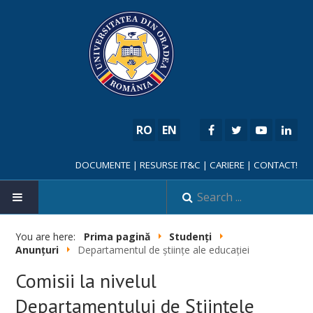
RO
EN
DOCUMENTE
|
RESURSE IT&C
|
CARIERE
|
CONTACT!
HOME
You are here:
Prima pagină
Studenți
Anunțuri
Departamentul de științe ale educației
Comisii la nivelul
Departamentului de Științele