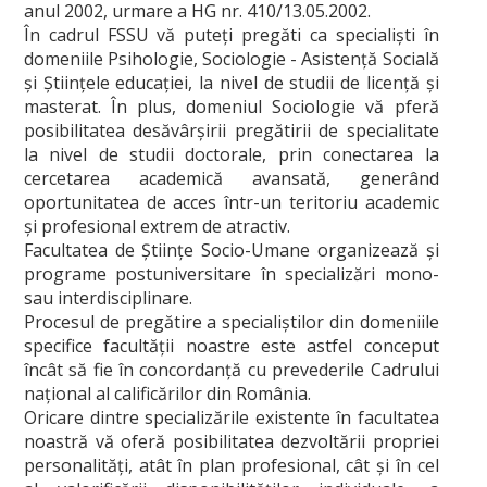
anul 2002, urmare a HG nr. 410/13.05.2002.
În cadrul FSSU vă puteţi pregăti ca specialişti în
Alumni
domeniile Psihologie, Sociologie - Asistenţă Socială
şi Ştiinţele educaţiei, la nivel de studii de licenţă şi
Documente, reglementări și ghiduri
masterat. În plus, domeniul Sociologie vă pferă
Taxe
posibilitatea desăvârşirii pregătirii de specialitate
la nivel de studii doctorale, prin conectarea la
ADMITERE
cercetarea academică avansată, generând
oportunitatea de acces într-un teritoriu academic
şi profesional extrem de atractiv.
Facultatea de Ştiinţe Socio-Umane organizează şi
programe postuniversitare în specializări mono-
sau interdisciplinare.
Procesul de pregătire a specialiştilor din domeniile
specifice facultăţii noastre este astfel conceput
încât să fie în concordanţă cu prevederile Cadrului
naţional al calificărilor din România.
Oricare dintre specializările existente în facultatea
noastră vă oferă posibilitatea dezvoltării propriei
personalităţi, atât în plan profesional, cât şi în cel