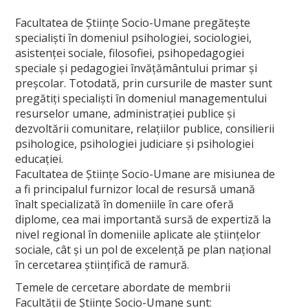
Despre noi
Facultatea de Ştiinţe Socio-Umane pregăteşte
specialişti în domeniul psihologiei, sociologiei,
Misiune, obiective, viziune
asistenţei sociale, filosofiei, psihopedagogiei
speciale şi pedagogiei învăţământului primar şi
Calitatea procesului educațional
preşcolar. Totodată, prin cursurile de master sunt
pregătiţi specialişti în domeniul managementului
Conducere
resurselor umane, administraţiei publice şi
Secretariat și administrativ
dezvoltării comunitare, relaţiilor publice, consilierii
psihologice, psihologiei judiciare şi psihologiei
Alegeri academice
educaţiei.
Facultatea de Ştiinţe Socio-Umane are misiunea de
Hotărâri CF_FSSU
a fi principalul furnizor local de resursă umană
înalt specializată în domeniile în care oferă
Centru Universitar pentru Acces, Diversitate și Incluziune
diplome, cea mai importantă sursă de expertiză la
nivel regional în domeniile aplicate ale ştiinţelor
DEPARTAMENTE
sociale, cât şi un pol de excelenţă pe plan naţional
în cercetarea ştiinţifică de ramură.
Psihologie
Temele de cercetare abordate de membrii
Sociologie - Asistenţă socială
Facultăţii de Ştiinţe Socio-Umane sunt: