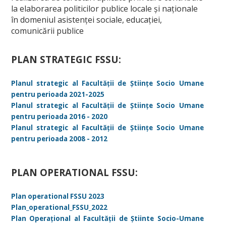
Manifestări științifice
la elaborarea politicilor publice locale şi naţionale
în domeniul asistenţei sociale, educaţiei,
Etica cercetare
comunicării publice
Proiecte
PLAN STRATEGIC FSSU:
Plan de cercetare
Planul strategic al Facultății de Științe Socio Umane
EDUCAȚIE
pentru perioada 2021-2025
Planul strategic al Facultății de Științe Socio Umane
Planuri de învățământ
pentru perioada 2016 - 2020
Planul strategic al Facultății de Științe Socio Umane
Fise disciplina
pentru perioada 2008 - 2012
Plan învățământ licență
Plan învățământ master
PLAN OPERATIONAL FSSU:
Plan învățământ școală doctorală de sociologie
Plan operational FSSU 2023
Plan_operational_FSSU_2022
STUDENȚI
Plan Operațional al Facultății de Știinte Socio-Umane