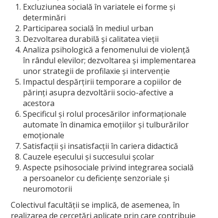
Excluziunea socială în variatele ei forme şi
Ştiinţe ale Educaţiei
determinări
Participarea socială în mediul urban
Școală doctorală de Sociologie
Dezvoltarea durabilă şi calitatea vieţii
Doctoranzi
Analiza psihologică a fenomenului de violenţă
în rândul elevilor; dezvoltarea şi implementarea
Regulamentul școlii doctorale
unor strategii de profilaxie şi intervenţie
Impactul despărţirii temporare a copiilor de
Admitere Doctorat
părinţi asupra dezvoltării socio-afective a
acestora
Ph. D in Sociology at the University of Oradea
Specificul şi rolul procesărilor informaţionale
Bursa Doctorala
automate în dinamica emoţiilor şi tulburărilor
emoţionale
CV cadre didactice
Satisfacţii şi insatisfacţii în cariera didactică
Cauzele eşecului şi succesului şcolar
CERCETARE
Aspecte psihosociale privind integrarea socială
a persoanelor cu deficienţe senzoriale şi
Centre de cercetare
neuromotorii
Colectivul facultăţii se implică, de asemenea, în
Publicaţii
realizarea de cercetări aplicate prin care contribuie