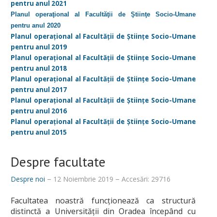
pentru anul 2021
Orar
Planul operaţional al Facultăţii de Ştiinţe Socio-Umane
pentru anul 2020
Anunțuri
Planul operaţional al Facultăţii de Ştiinţe Socio-Umane
Sesiune de examene
pentru anul 2019
Planul operațional al Facultății de Științe Socio-Umane
Structura anului universitar
pentru anul 2018
Planul operaţional al Facultăţii de Ştiinţe Socio-Umane
Examen de finalizare studii
pentru anul 2017
Planul operaţional al Facultăţii de Ştiinţe Socio-Umane
ERASMUS
pentru anul 2016
Burse
Planul operaţional al Facultăţii de Ştiinţe Socio-Umane
pentru anul 2015
Tabere
Despre facultate
Despre cazare
OTL
Despre noi
12 Noiembrie 2019
Accesări: 29716
Manifestari studentesti
Facultatea noastră funcţionează ca structură
distinctă a Universităţii din Oradea începând cu
Asociații studențești