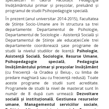
învăţământului primar şi preşcolar, preluând şi
programul de studii Psihopedagogie specială.
În prezent (anul universitar 2014-2015), Facultatea
de Ştiinţe Socio-Umane are în structura sa trei
departamente: Departamentul de Psihologie,
Departamentul de Sociologie - Asistenţă Socială şi
Departamentul de Ştiinţe ale educaţiei.Cele trei
departamente coordonează şase programe de
studii la nivelul studiilor de licenţă:
Psihologie
,
Asistenţă Socială
,
Sociologie
,
Resurse Umane
,
Psihopedagogie specială
,
Pedagogia
învăţământului primar şi preşcolar învăţământ
(cu frecvenţă -la Oradea şi Beiuş-, cu limba de
predare maghiară sau cu frecvenţă redusă). Toate
aceste programe de studii sunt acreditate.
Programele de studii la nivel de masterat sunt în
număr de 8 după cum urmează:
Dezvoltare
socială şi instituţională
,
Gestiunea resurselor
umane
,
Managementul serviciilor sociale
,