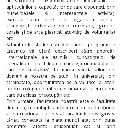
al valorificării disponibilităţilor individuale, a
aptitudinilor şi capacităţilor de care dispuneţi, prin
numeroasele şi interesantele activităţi
extracurriculare care sunt organizate: cercuri
studenţeşti orientate spre cercetare, grupuri
corale şi de artă plastică, activităţi de voluntariat
etc.
Schimburile studenţeşti din cadrul programelor
Erasmus vă oferă deschideri către abordări
internaţionale ale asimilării cunoştinţelor de
specialitate, posibilitatea cunoaşterii modului în
care se realizează formarea specialiştilor din
domeniile noastre de studii în universităţi din
străinătate, oportunitatea de a vă face prieteni
printre colegii din diferitele universităţi europene
care au acleaşi preocupări etc.
Prin urmare, facultatea noastră este o facultate
dinamică, cu multiple parteneriate la nivel naţional
şi internaţional, cu un staff academic prestigios şi
tânăr, conectată la piaţa muncii atât prin buna
pregătire oferită studenţilor cât şi prin