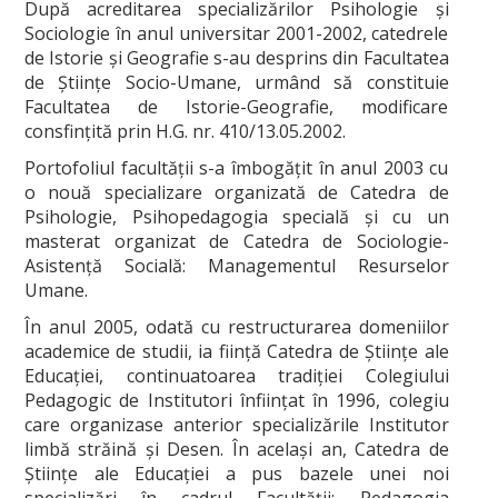
După acreditarea specializărilor Psihologie şi
Sociologie în anul universitar 2001-2002, catedrele
de Istorie şi Geografie s-au desprins din Facultatea
de Ştiinţe Socio-Umane, urmând să constituie
Facultatea de Istorie-Geografie, modificare
consfinţită prin H.G. nr. 410/13.05.2002.
Portofoliul facultăţii s-a îmbogăţit în anul 2003 cu
o nouă specializare organizată de Catedra de
Psihologie, Psihopedagogia specială şi cu un
masterat organizat de Catedra de Sociologie-
Asistenţă Socială: Managementul Resurselor
Umane.
În anul 2005, odată cu restructurarea domeniilor
academice de studii, ia fiinţă Catedra de Ştiinţe ale
Educaţiei, continuatoarea tradiţiei Colegiului
Pedagogic de Institutori înfiinţat în 1996, colegiu
care organizase anterior specializările Institutor
limbă străină şi Desen. În acelaşi an, Catedra de
Ştiinţe ale Educaţiei a pus bazele unei noi
specializări în cadrul Facultăţii: Pedagogia