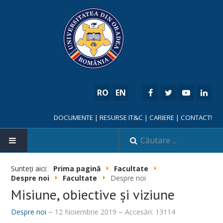
RO
EN
DOCUMENTE
|
RESURSE IT&C
|
CARIERE
|
CONTACT!
Sunteți aici:
Prima pagină
Facultate
Despre noi
Facultate
Despre noi
NOUTĂȚI
Misiune, obiective și viziune
Despre noi
12 Noiembrie 2019
Accesări: 13114
FACULTATE