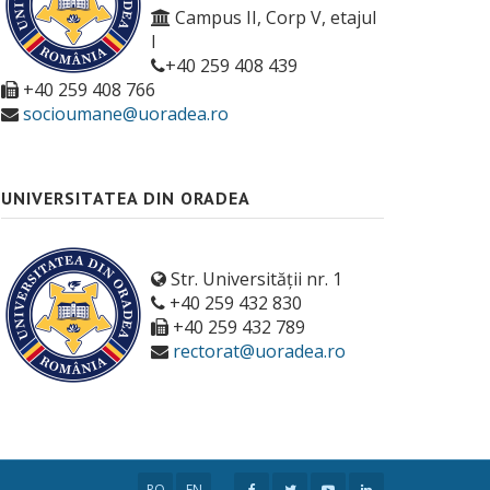
Campus II, Corp V, etajul
I
+40 259 408 439
+40 259 408 766
socioumane@uoradea.ro
UNIVERSITATEA DIN ORADEA
Str. Universității nr. 1
+40 259 432 830
+40 259 432 789
rectorat@uoradea.ro
RO
EN