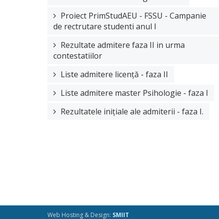
Proiect PrimStudAEU - FSSU - Campanie
de rectrutare studenti anul I
Rezultate admitere faza II in urma
contestatiilor
Liste admitere licență - faza II
Liste admitere master Psihologie - faza I
Rezultatele inițiale ale admiterii - faza I.
Web Hosting & Design:
SMIIT