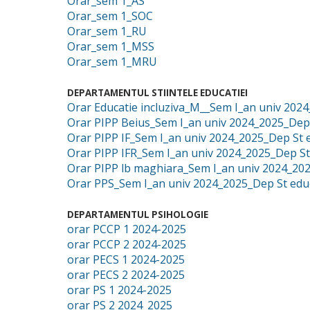
Orar_sem 1_AS
/".
Orar_sem 1_SOC
This
Orar_sem 1_RU
shortcut
Orar_sem 1_MSS
activates
Orar_sem 1_MRU
the
screen
reader
DEPARTAMENTUL STIINTELE EDUCATIEI
Orar Educatie incluziva_M__Sem I_an univ 2024
to
Orar PIPP Beius_Sem I_an univ 2024_2025_Dep 
help
Orar PIPP IF_Sem I_an univ 2024_2025_Dep St e
you
Orar PIPP IFR_Sem I_an univ 2024_2025_Dep St
navigate
Orar PIPP lb maghiara_Sem I_an univ 2024_202
and
Orar PPS_Sem I_an univ 2024_2025_Dep St educ
interact
with
the
DEPARTAMENTUL PSIHOLOGIE
orar PCCP 1 2024-2025
content.
orar PCCP 2 2024-2025
orar PECS 1 2024-2025
orar PECS 2 2024-2025
orar PS 1 2024-2025
orar PS 2 2024_2025