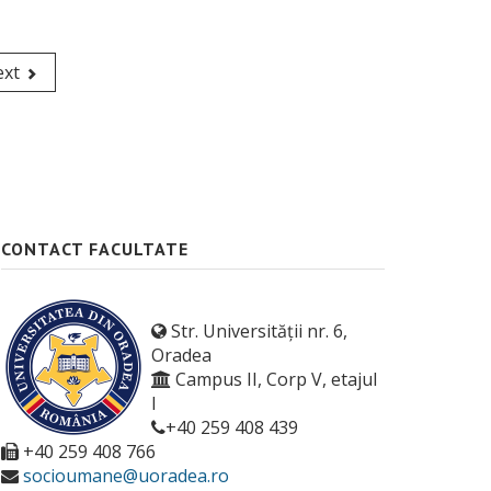
xt
CONTACT FACULTATE
Str. Universității nr. 6,
Oradea
Campus II, Corp V, etajul
I
+40 259 408 439
+40 259 408 766
socioumane@uoradea.ro