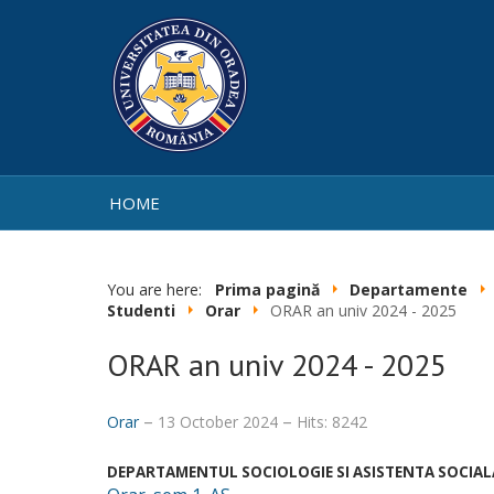
Welcome
to
All
in
One
Accessibility
screen
reader.
HOME
To
start
the
All
You are here:
Prima pagină
Departamente
in
Studenti
Orar
ORAR an univ 2024 - 2025
One
Accessibility
ORAR an univ 2024 - 2025
screen
reader,
press
Orar
13 October 2024
Hits: 8242
"Ctrl
+
DEPARTAMENTUL SOCIOLOGIE SI ASISTENTA SOCIAL