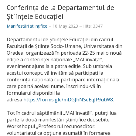
Conferința de la Departamentul de
Științele Educației
Manifestări științifice
10 May 2023
Hits: 3347
Departamentul de Științele Educației din cadrul
Facultății de Științe Socio-Umane, Universitatea din
Oradea, organizează în perioada 22-25 mai o nouă
ediție a conferinței naționale „MAI învață!”,
eveniment ajuns la a patra ediție. Sub umbrela
acestui concept, vă invităm să participați la
conferința națională cu participare internațională
care poartă același nume, înscriindu-vă în
formularul disponibil la
adresa
https://forms.gle/mDGJhNSeEqJF9utW8
.
Tot în cadrul săptămânii „MAI învață!”, puteți lua
parte la două manifestări științifice deosebite:
Workshopul „Profesorul recunoscător:
voluntariatul ca opțiune asumată în formarea