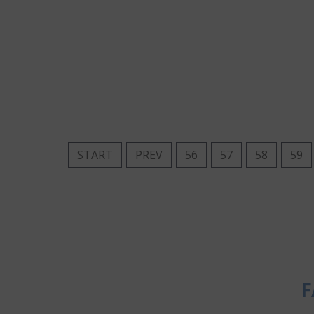
START
PREV
56
57
58
59
F