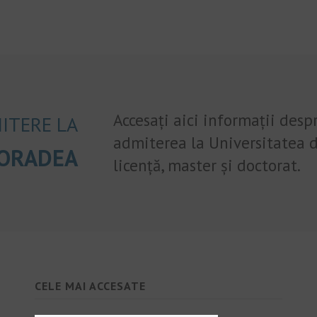
Accesați aici informații desp
ITERE LA
admiterea la Universitatea d
 ORADEA
licență, master și doctorat.
CELE MAI ACCESATE