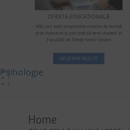
OFERTA EDUCAȚIONALĂ
Află care sunt programele noastre de licență
și de masterat și cum poți să devii student al
Facultății de Științe Socio-Umane
AFLĂ MAI MULTE
Psihologie
0
1
2
Home