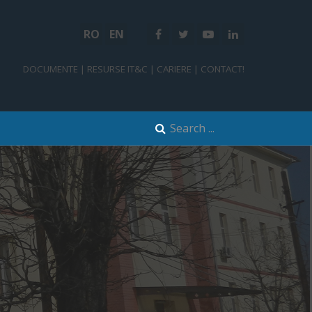
RO
EN
DOCUMENTE
|
RESURSE IT&C
|
CARIERE
|
CONTACT!