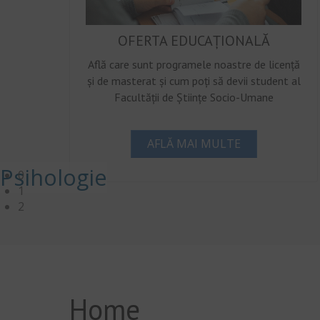
OFERTA EDUCAȚIONALĂ
Află care sunt programele noastre de licență
și de masterat și cum poți să devii student al
Facultății de Științe Socio-Umane
AFLĂ MAI MULTE
Psihologie
0
1
2
Home