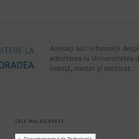
Accesați aici informații desp
ITERE LA
admiterea la Universitatea d
 ORADEA
licență, master și doctorat.
CELE MAI ACCESATE
Departamentul de Psihologie