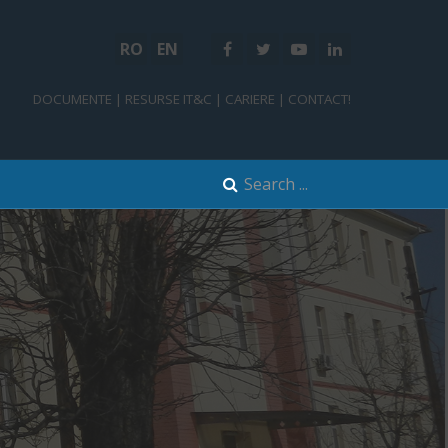
RO
EN
DOCUMENTE
|
RESURSE IT&C
|
CARIERE
|
CONTACT!