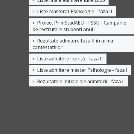
Liste masterat Psihologie - faza II
Proiect PrimStudAEU - FSSU - Campanie
de rectrutare studenti anul I
Rezultate admitere faza II in urma
contestatiilor
Liste admitere licență - faza II
Liste admitere master Psihologie - faza I
Rezultatele inițiale ale admiterii - faza I.