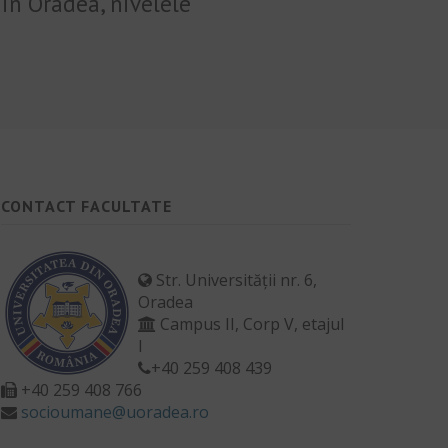
in Oradea, nivelele
CONTACT FACULTATE
Str. Universității nr. 6,
Oradea
Campus II, Corp V, etajul
I
+40 259 408 439
+40 259 408 766
socioumane@uoradea.ro