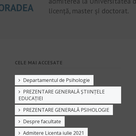
admiterea la Universitatea d
 ORADEA
licență, master și doctorat.
CELE MAI ACCESATE
Departamentul de Psihologie
PREZENTARE GENERALĂ ȘTIINȚELE
EDUCAȚIEI
PREZENTARE GENERALĂ PSIHOLOGIE
Despre facultate
Admitere Licenta iulie 2021