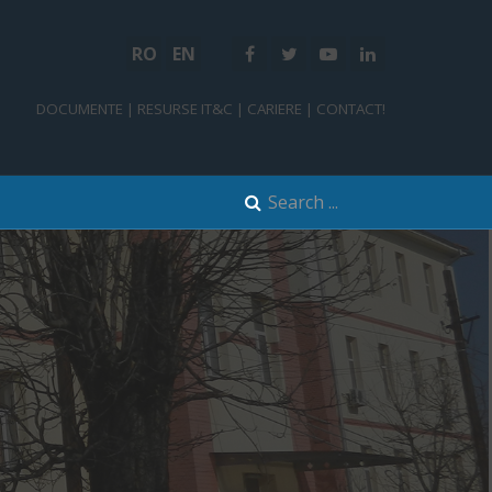
RO
EN
DOCUMENTE
|
RESURSE IT&C
|
CARIERE
|
CONTACT!