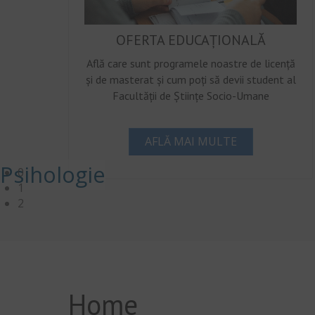
OFERTA EDUCAȚIONALĂ
Află care sunt programele noastre de licență
și de masterat și cum poți să devii student al
Facultății de Științe Socio-Umane
AFLĂ MAI MULTE
Psihologie
0
1
2
Home